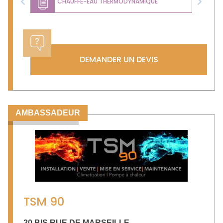
CHAUFFE-EAU THERMODYNAMIQUE
Previous
Next
DEMANDER UN DEVIS
AMBASSADEUR
TSM 90
20 BIS RUE DE MARSEILLE