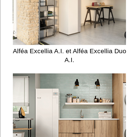
Alféa Excellia A.I. et Alféa Excellia Duo
A.I.