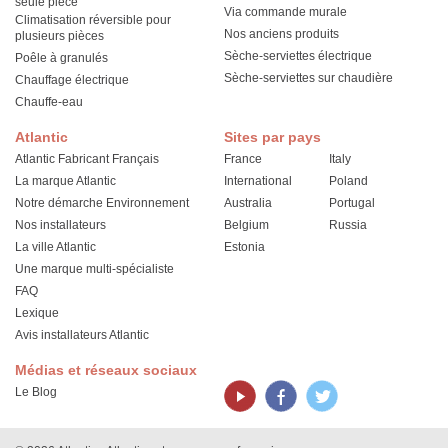
seule pièce
Via commande murale
Climatisation réversible pour
Nos anciens produits
plusieurs pièces
Sèche-serviettes électrique
Poêle à granulés
Sèche-serviettes sur chaudière
Chauffage électrique
Chauffe-eau
Atlantic
Sites par pays
Atlantic Fabricant Français
France
Italy
La marque Atlantic
International
Poland
Notre démarche Environnement
Australia
Portugal
Nos installateurs
Belgium
Russia
La ville Atlantic
Estonia
Une marque multi-spécialiste
FAQ
Lexique
Avis installateurs Atlantic
Médias et réseaux sociaux
Le Blog