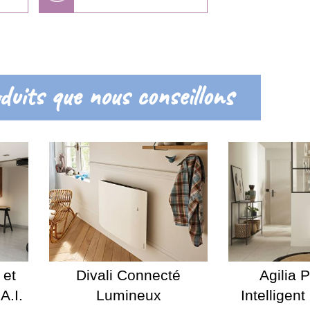
duits que nous conseillons
 et
Divali Connecté
Agilia 
A.I.
Lumineux
Intelligen