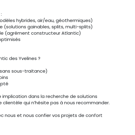
:
modèles hybrides, air/eau, géothermiques)
(solutions gainables, splits, multi-splits)
e (agrément constructeur Atlantic)
optimisés
antic des Yvelines ?
, sans sous-traitance)
oins
apté
 implication dans la recherche de solutions
re clientèle qui n’hésite pas à nous recommander.
c nous et nous confier vos projets de confort