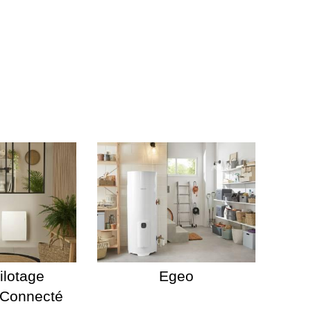
Pilotage
Egeo
t Connecté