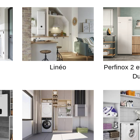
Linéo
Perfinox 2 e
D