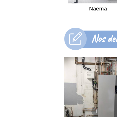
Naema
Nos der