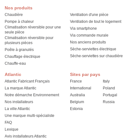
Nos produits
Chaudière
Ventilation d'une pièce
Pompe à chaleur
Ventilation de tout le logement
Climatisation réversible pour une
Via smartphone
seule pièce
Via commande murale
Climatisation réversible pour
Nos anciens produits
plusieurs pièces
Sèche-serviettes électrique
Poêle à granulés
Sèche-serviettes sur chaudière
Chauffage électrique
Chauffe-eau
Atlantic
Sites par pays
Atlantic Fabricant Français
France
Italy
La marque Atlantic
International
Poland
Notre démarche Environnement
Australia
Portugal
Nos installateurs
Belgium
Russia
La ville Atlantic
Estonia
Une marque multi-spécialiste
FAQ
Lexique
Avis installateurs Atlantic