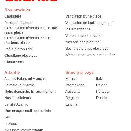
Nos produits
Chaudière
Ventilation d'une pièce
Pompe à chaleur
Ventilation de tout le logement
Climatisation réversible pour une
Via smartphone
seule pièce
Via commande murale
Climatisation réversible pour
Nos anciens produits
plusieurs pièces
Sèche-serviettes électrique
Poêle à granulés
Sèche-serviettes sur chaudière
Chauffage électrique
Chauffe-eau
Atlantic
Sites par pays
Atlantic Fabricant Français
France
Italy
La marque Atlantic
International
Poland
Notre démarche Environnement
Australia
Portugal
Nos installateurs
Belgium
Russia
La ville Atlantic
Estonia
Une marque multi-spécialiste
FAQ
Lexique
Avis installateurs Atlantic