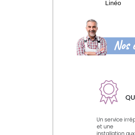
Linéo
Nos 
QU
Un service irr
et une
installation a