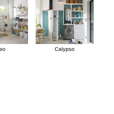
eo
Calypso