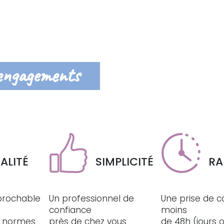
engagements
ALITÉ
SIMPLICITÉ
RA
éprochable
Un professionnel de
Une prise de c
confiance
moins
ux normes
près de chez vous
de 48h (jours 