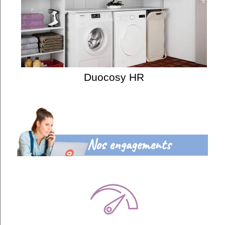
Duocosy HR
Nos engagements