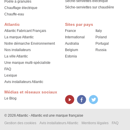
Sèche-serviettes électrique
Poêle à granulés
Sèche-serviettes sur chaudière
Chauffage électrique
Chauffe-eau
Atlantic
Sites par pays
Atlantic Fabricant Français
France
Italy
La marque Atlantic
International
Poland
Notre démarche Environnement
Australia
Portugal
Nos installateurs
Belgium
Russia
La ville Atlantic
Estonia
Une marque multi-spécialiste
FAQ
Lexique
Avis installateurs Atlantic
Médias et réseaux sociaux
Le Blog
© 2026 Atlantic - Atlantic est une marque française
Gestion des cookies
Avis installateurs Atlantic
Mentions légales
FAQ