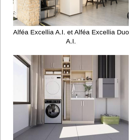
Alféa Excellia A.I. et Alféa Excellia Duo
A.I.