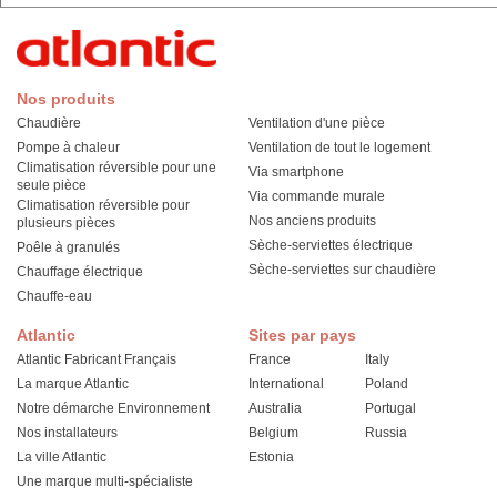
Nos produits
Chaudière
Ventilation d'une pièce
Pompe à chaleur
Ventilation de tout le logement
Climatisation réversible pour une
Via smartphone
seule pièce
Via commande murale
Climatisation réversible pour
Nos anciens produits
plusieurs pièces
Sèche-serviettes électrique
Poêle à granulés
Sèche-serviettes sur chaudière
Chauffage électrique
Chauffe-eau
Atlantic
Sites par pays
Atlantic Fabricant Français
France
Italy
La marque Atlantic
International
Poland
Notre démarche Environnement
Australia
Portugal
Nos installateurs
Belgium
Russia
La ville Atlantic
Estonia
Une marque multi-spécialiste