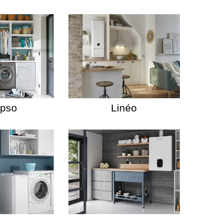
ypso
Linéo