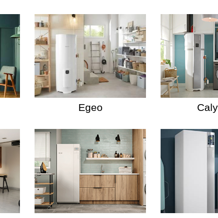
Egeo
Cal