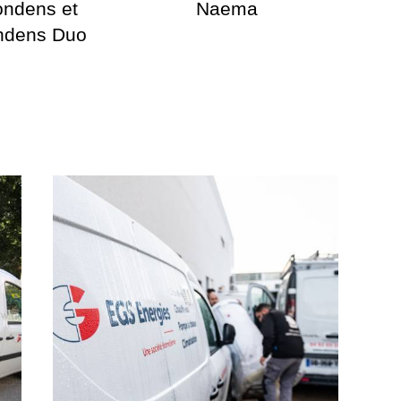
ondens et
Naema
ondens Duo