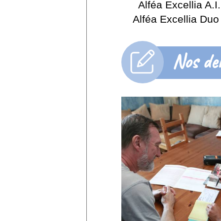
Alféa Excellia A.I.
Alféa Excellia Duo 
Nos der