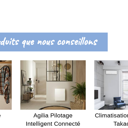
duits que nous conseillons
é
Agilia Pilotage
Climatisatio
Intelligent Connecté
Taka