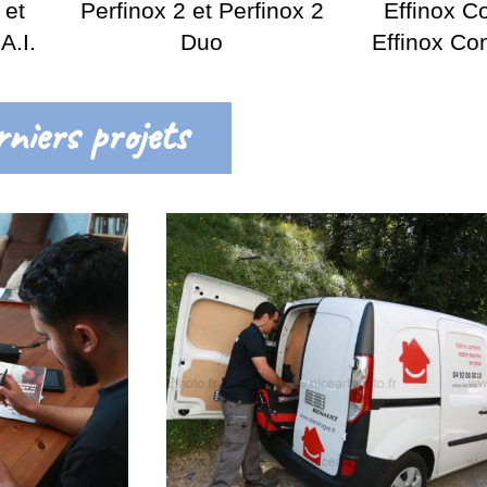
 et
Perfinox 2 et Perfinox 2
Effinox C
A.I.
Duo
Effinox C
niers projets