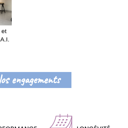
 et
A.I.
os engagements