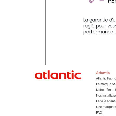
PE
La garantie d’u
réglé pour vou
performance 
Atlantic
Atlantic Fabri
La marque Atl
Notre démarc
Nos installate
La ville Atlanti
Une marque mu
FAQ