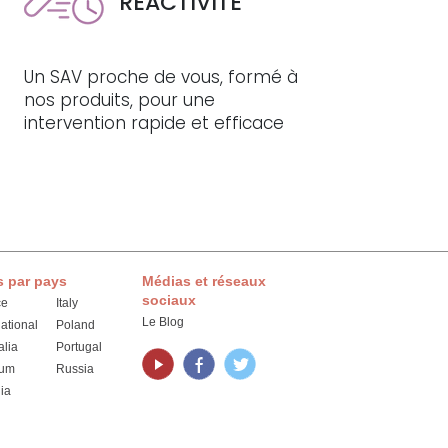
RÉACTIVITÉ
Un SAV proche de vous, formé à
e
nos produits, pour une
intervention rapide et efficace
s par pays
Médias et réseaux
sociaux
ce
Italy
Le Blog
national
Poland
alia
Portugal
ium
Russia
ia