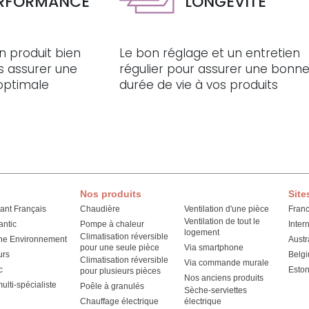
RFORMANCE
LONGÉVITÉ
n produit bien
Le bon réglage et un entretien
s assurer une
régulier pour assurer une bonn
optimale
durée de vie à vos produits
Nos produits
Site
cant Français
Chaudière
Ventilation d'une pièce
Fran
Ventilation de tout le
antic
Pompe à chaleur
Inter
logement
Climatisation réversible
he Environnement
Austr
pour une seule pièce
Via smartphone
urs
Belg
Climatisation réversible
Via commande murale
c
Eston
pour plusieurs pièces
Nos anciens produits
lti-spécialiste
Poêle à granulés
Sèche-serviettes
Chauffage électrique
électrique