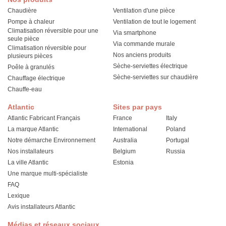
Chaudière
Ventilation d'une pièce
Pompe à chaleur
Ventilation de tout le logement
Climatisation réversible pour une
Via smartphone
seule pièce
Via commande murale
Climatisation réversible pour
Nos anciens produits
plusieurs pièces
Sèche-serviettes électrique
Poêle à granulés
Sèche-serviettes sur chaudière
Chauffage électrique
Chauffe-eau
Atlantic
Sites par pays
Atlantic Fabricant Français
France
Italy
La marque Atlantic
International
Poland
Notre démarche Environnement
Australia
Portugal
Nos installateurs
Belgium
Russia
La ville Atlantic
Estonia
Une marque multi-spécialiste
FAQ
Lexique
Avis installateurs Atlantic
Médias et réseaux sociaux