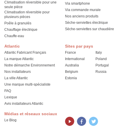
Climatisation réversible pour une
Via smartphone
seule pièce
Via commande murale
Climatisation réversible pour
Nos anciens produits
plusieurs pièces
Sèche-serviettes électrique
Poêle à granulés
Sèche-serviettes sur chaudière
Chauffage électrique
Chauffe-eau
Atlantic
Sites par pays
Atlantic Fabricant Français
France
Italy
La marque Atlantic
International
Poland
Notre démarche Environnement
Australia
Portugal
Nos installateurs
Belgium
Russia
La ville Atlantic
Estonia
Une marque multi-spécialiste
FAQ
Lexique
Avis installateurs Atlantic
Médias et réseaux sociaux
Le Blog