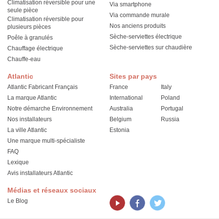
Climatisation réversible pour une
Via smartphone
seule pièce
Via commande murale
Climatisation réversible pour
Nos anciens produits
plusieurs pièces
Sèche-serviettes électrique
Poêle à granulés
Sèche-serviettes sur chaudière
Chauffage électrique
Chauffe-eau
Atlantic
Sites par pays
Atlantic Fabricant Français
France
Italy
La marque Atlantic
International
Poland
Notre démarche Environnement
Australia
Portugal
Nos installateurs
Belgium
Russia
La ville Atlantic
Estonia
Une marque multi-spécialiste
FAQ
Lexique
Avis installateurs Atlantic
Médias et réseaux sociaux
Le Blog