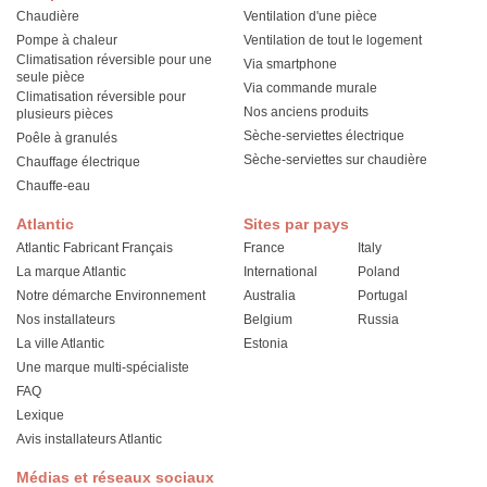
Chaudière
Ventilation d'une pièce
Pompe à chaleur
Ventilation de tout le logement
Climatisation réversible pour une
Via smartphone
seule pièce
Via commande murale
Climatisation réversible pour
Nos anciens produits
plusieurs pièces
Sèche-serviettes électrique
Poêle à granulés
Sèche-serviettes sur chaudière
Chauffage électrique
Chauffe-eau
Atlantic
Sites par pays
Atlantic Fabricant Français
France
Italy
La marque Atlantic
International
Poland
Notre démarche Environnement
Australia
Portugal
Nos installateurs
Belgium
Russia
La ville Atlantic
Estonia
Une marque multi-spécialiste
FAQ
Lexique
Avis installateurs Atlantic
Médias et réseaux sociaux