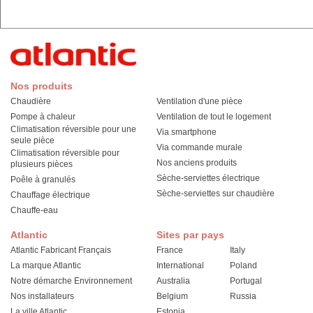
Nos produits
Chaudière
Ventilation d'une pièce
Pompe à chaleur
Ventilation de tout le logement
Climatisation réversible pour une
Via smartphone
seule pièce
Via commande murale
Climatisation réversible pour
Nos anciens produits
plusieurs pièces
Sèche-serviettes électrique
Poêle à granulés
Sèche-serviettes sur chaudière
Chauffage électrique
Chauffe-eau
Atlantic
Sites par pays
Atlantic Fabricant Français
France
Italy
La marque Atlantic
International
Poland
Notre démarche Environnement
Australia
Portugal
Nos installateurs
Belgium
Russia
La ville Atlantic
Estonia