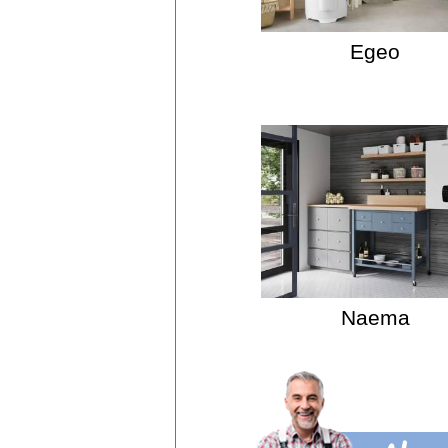
Egeo
Naema