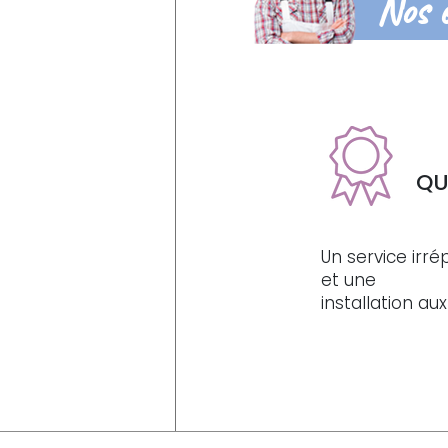
Nos 
QU
Un service irr
et une
installation a