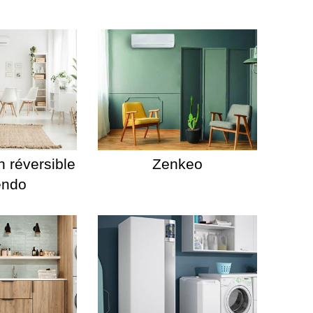
n réversible
Zenkeo
endo