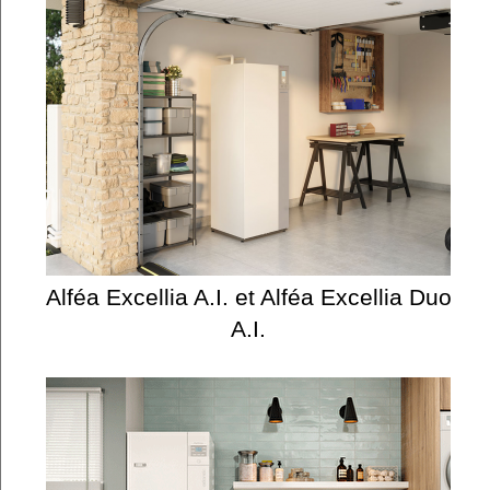
Alféa Excellia A.I. et Alféa Excellia Duo
A.I.