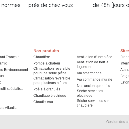
ux normes
près de chez vous
de 48h (jours 
Nos produits
Site
cant Français
Chaudière
Ventilation d'une pièce
Fran
Ventilation de tout le
antic
Pompe à chaleur
Inter
logement
Climatisation réversible
he Environnement
Austr
pour une seule pièce
Via smartphone
urs
Belg
Climatisation réversible
Via commande murale
c
Eston
pour plusieurs pièces
Nos anciens produits
lti-spécialiste
Poêle à granulés
Sèche-serviettes
Chauffage électrique
électrique
Sèche-serviettes sur
Chauffe-eau
chaudière
urs Atlantic
Gestion des c