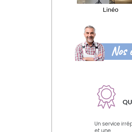
Linéo
Nos 
QU
Un service irr
et une