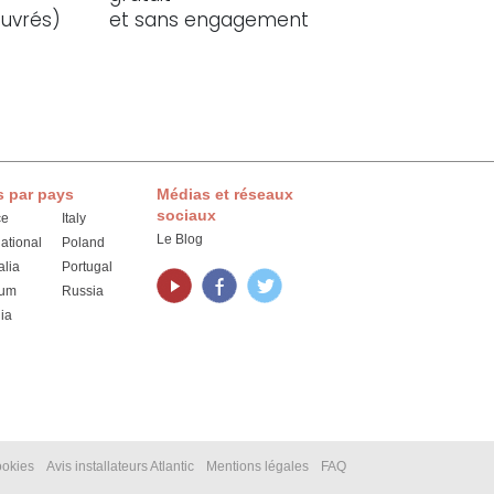
ouvrés)
et sans engagement
s par pays
Médias et réseaux
sociaux
ce
Italy
Le Blog
national
Poland
alia
Portugal
ium
Russia
ia
ookies
Avis installateurs Atlantic
Mentions légales
FAQ