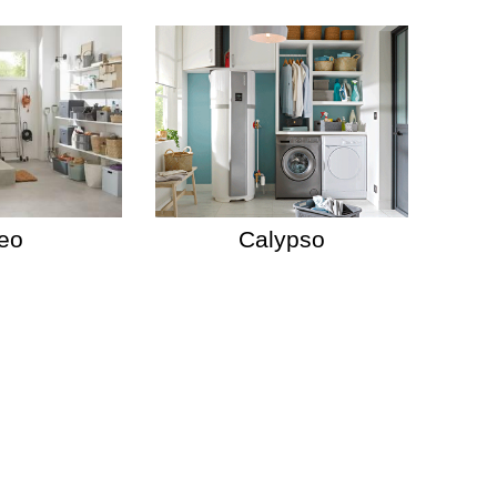
eo
Calypso