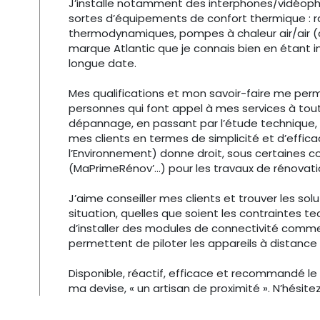
J’installe notamment des interphones/vidéopho
sortes d’équipements de confort thermique : r
thermodynamiques, pompes à chaleur air/air (c
marque Atlantic que je connais bien en étant ins
longue date.
Mes qualifications et mon savoir-faire me perm
personnes qui font appel à mes services à tout
dépannage, en passant par l’étude technique, l’
mes clients en termes de simplicité et d’effic
l’Environnement) donne droit, sous certaines con
(MaPrimeRénov’…) pour les travaux de rénovati
J’aime conseiller mes clients et trouver les sol
situation, quelles que soient les contraintes 
d’installer des modules de connectivité comme
permettent de piloter les appareils à distance
Disponible, réactif, efficace et recommandé le p
ma devise, « un artisan de proximité ». N’hésit