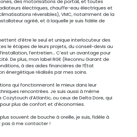
nes, des motorisations de portail, et toutes
adiateurs électriques, chauffe-eau électriques et
limatisations réversibles), VMC, notamment de la
tallateur agréé, et à laquelle je suis fidèle de
ettent d’être le seul et unique interlocuteur des
es le étapes de leurs projets, du conseil-devis au
installation, l’entretien… C’est un avantage pour
acité. De plus, mon label RGE (Reconnu Garant de
ditions, à des aides financières de l’État
on énergétique réalisés par mes soins.
utions qui fonctionneront le mieux dans leur
techniques rencontrées. Je suis aussi à même
 Cozytouch d’Atlantic, ou ceux de Delta Dore, qui
 pour plus de confort et d’économies.
lus souvent de bouche à oreille, je suis, fidèle à
ez pas à me contacter !