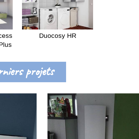
cess
Duocosy HR
Plus
niers projets