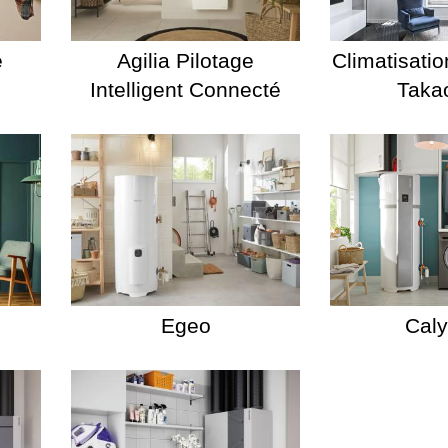
é
Agilia Pilotage
Climatisatio
Intelligent Connecté
Taka
Egeo
Cal