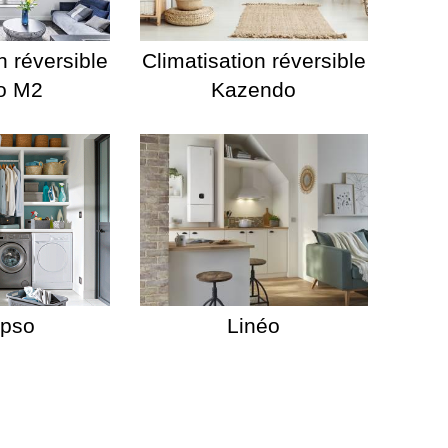
n réversible
Climatisation réversible
o M2
Kazendo
ypso
Linéo