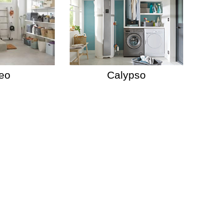
eo
Calypso