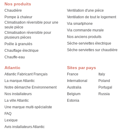
Nos produits
Chaudière
Ventilation d'une pièce
Pompe à chaleur
Ventilation de tout le logement
Climatisation réversible pour une
Via smartphone
seule pièce
Via commande murale
Climatisation réversible pour
Nos anciens produits
plusieurs pièces
Sèche-serviettes électrique
Poêle à granulés
Sèche-serviettes sur chaudière
Chauffage électrique
Chauffe-eau
Atlantic
Sites par pays
Atlantic Fabricant Français
France
Italy
La marque Atlantic
International
Poland
Notre démarche Environnement
Australia
Portugal
Nos installateurs
Belgium
Russia
La ville Atlantic
Estonia
Une marque multi-spécialiste
FAQ
Lexique
Avis installateurs Atlantic