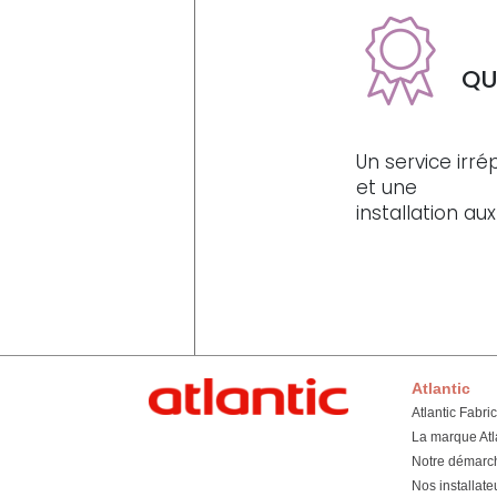
QU
Un service irr
et une
installation a
Atlantic
Atlantic Fabri
La marque Atl
Notre démarc
Nos installate