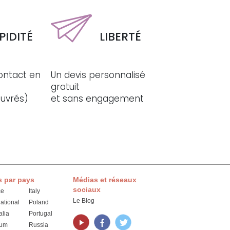
PIDITÉ
LIBERTÉ
ontact en
Un devis personnalisé
gratuit
ouvrés)
et sans engagement
s par pays
Médias et réseaux
sociaux
ce
Italy
Le Blog
national
Poland
alia
Portugal
ium
Russia