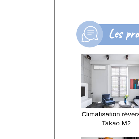
Les pro
Climatisation réver
Takao M2