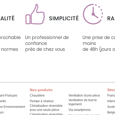
ALITÉ
SIMPLICITÉ
RA
éprochable
Un professionnel de
Une prise de c
confiance
moins
ux normes
près de chez vous
de 48h (jours 
Nos produits
Site
cant Français
Chaudière
Ventilation d'une pièce
Fran
Ventilation de tout le
antic
Pompe à chaleur
Inter
logement
Climatisation réversible
he Environnement
Austr
pour une seule pièce
Via smartphone
urs
Belg
Climatisation réversible