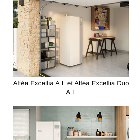
Alféa Excellia A.I. et Alféa Excellia Duo
A.I.