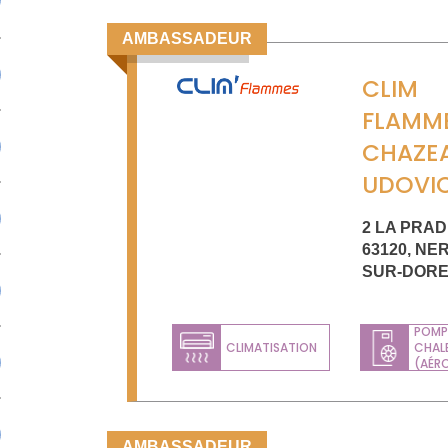
AMBASSADEUR
CLIM
FLAMM
CHAZE
UDOVI
2 LA PRA
63120
,
NER
SUR-DOR
POMP
CLIMATISATION
CHAL
(AÉR
AMBASSADEUR