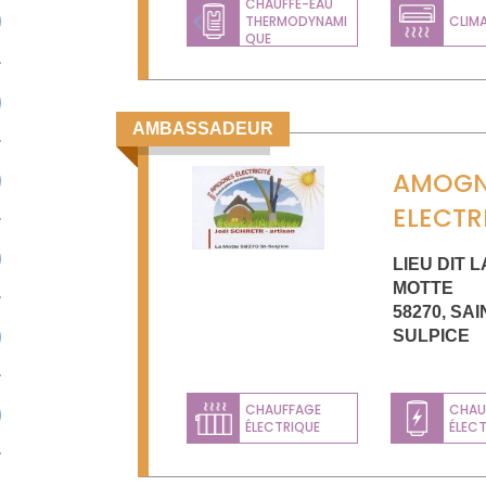
CHAUFFE-EAU
THERMODYNAMI
CLIM
Previous
QUE
AMBASSADEUR
AMOGN
ELECTR
LIEU DIT L
MOTTE
58270
,
SAI
SULPICE
CHAUFFAGE
CHAU
ÉLECTRIQUE
ÉLEC