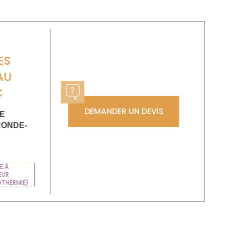
ES
AU
C
DEMANDER UN DEVIS
DE
ONDE-
E
E À
EUR
OTHERMIE)