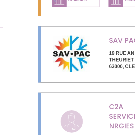
Previous
SAV PA
19 RUE A
THEURIET
63000
,
CL
C2A
SERVIC
NRGIES