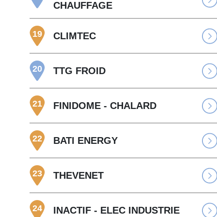
CHAUFFAGE
19
CLIMTEC
20
TTG FROID
21
FINIDOME - CHALARD
22
BATI ENERGY
23
THEVENET
24
INACTIF - ELEC INDUSTRIE