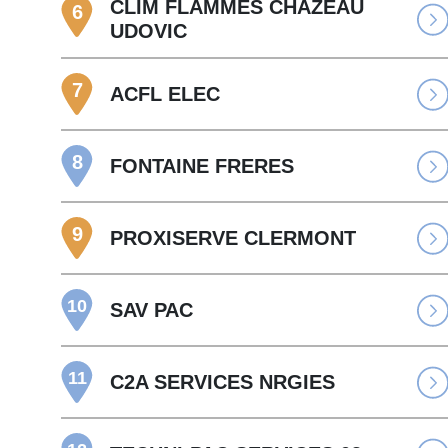
CLIM FLAMMES CHAZEAU
6
UDOVIC
7
ACFL ELEC
8
FONTAINE FRERES
9
PROXISERVE CLERMONT
10
SAV PAC
11
C2A SERVICES NRGIES