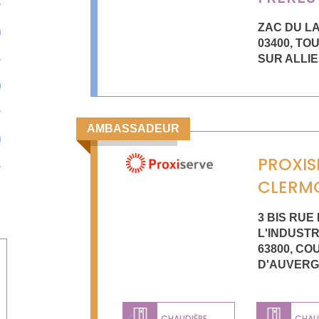
ZAC DU L
03400
,
TO
SUR ALLI
AMBASSADEUR
PROXIS
CLERM
3 BIS RUE
L'INDUSTR
63800
,
CO
D'AUVER
CHAUDIÈRE
CHAUD