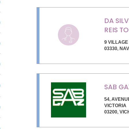
DA SIL
REIS T
9 VILLAGE
03330
,
NA
SAB GA
54, AVENU
VICTORIA
03200
,
VIC