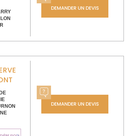
DEMANDER UN DEVIS
ARRY
ULON
ER
ERVE
ONT
 DE
IE
DEMANDER UN DEVIS
URNON
GNE
CHAUDIÈRE
IÈRE FIOUL