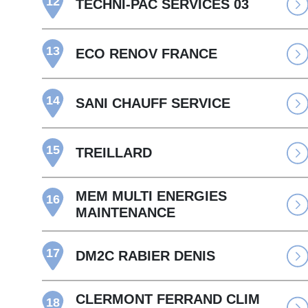
12
TECHNI-PAC SERVICES 03
13
ECO RENOV FRANCE
14
SANI CHAUFF SERVICE
15
TREILLARD
MEM MULTI ENERGIES
16
MAINTENANCE
17
DM2C RABIER DENIS
CLERMONT FERRAND CLIM
18