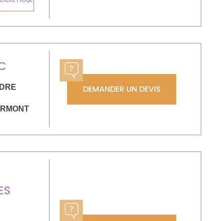
MURALE GAZ
Next
C
NDRE
DEMANDER UN DEVIS
ERMONT
ES