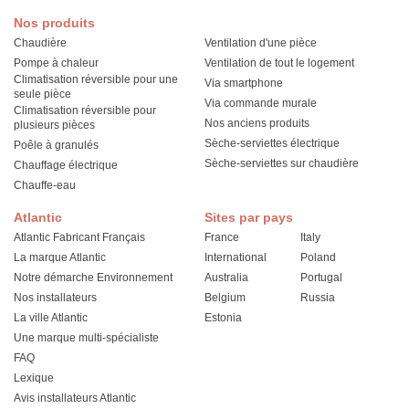
Nos produits
Chaudière
Ventilation d'une pièce
Pompe à chaleur
Ventilation de tout le logement
Climatisation réversible pour une
Via smartphone
seule pièce
Via commande murale
Climatisation réversible pour
Nos anciens produits
plusieurs pièces
Sèche-serviettes électrique
Poêle à granulés
Sèche-serviettes sur chaudière
Chauffage électrique
Chauffe-eau
Atlantic
Sites par pays
Atlantic Fabricant Français
France
Italy
La marque Atlantic
International
Poland
Notre démarche Environnement
Australia
Portugal
Nos installateurs
Belgium
Russia
La ville Atlantic
Estonia
Une marque multi-spécialiste
FAQ
Lexique
Avis installateurs Atlantic