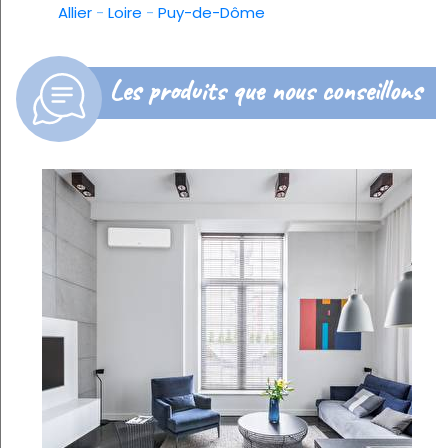
Allier
-
Loire
-
Puy-de-Dôme
Les produits que nous conseillons