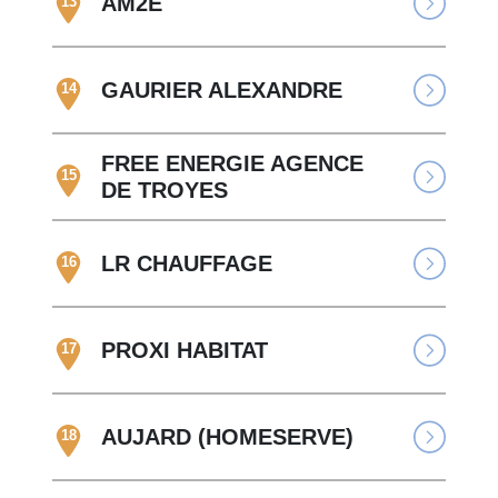
AM2E
13
GAURIER ALEXANDRE
14
FREE ENERGIE AGENCE
15
DE TROYES
LR CHAUFFAGE
16
PROXI HABITAT
17
AUJARD (HOMESERVE)
18