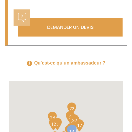
DEMANDER UN DEVIS
Qu'est-ce qu'un ambassadeur ?
22
2
24
20
6
12
17
21
19
14
11
1
8
13
10