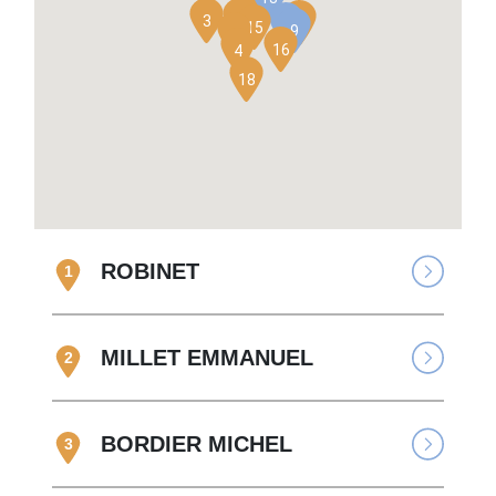
3
25
23
7
15
9
5
16
4
18
ROBINET
1
MILLET EMMANUEL
2
BORDIER MICHEL
3