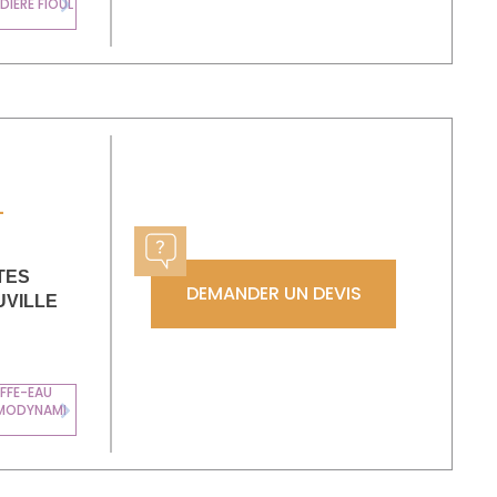
IÈRE FIOUL
MURALE GAZ
Next
L
TES
DEMANDER UN DEVIS
UVILLE
FFE-EAU
MODYNAMI
Next