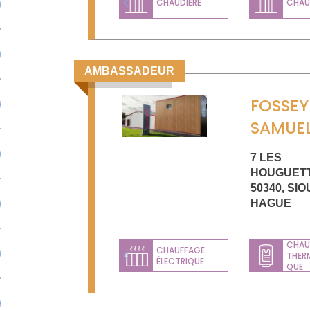
CHAUDIÈRE
CHAUD
Previous
AMBASSADEUR
FOSSEY
SAMUE
7 LES
HOUGUET
50340
,
SIO
HAGUE
CHAU
CHAUFFAGE
THER
ÉLECTRIQUE
Previous
QUE