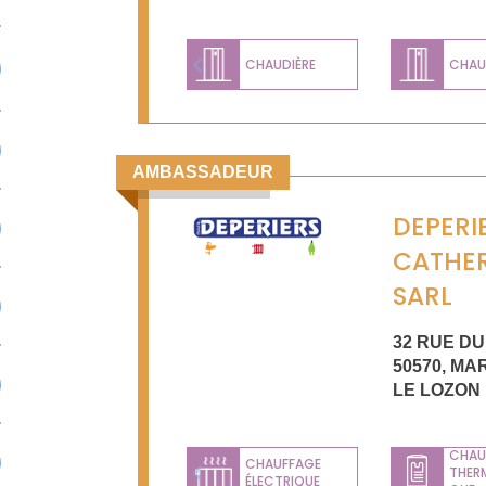
CHAUDIÈRE
CHAUD
Previous
AMBASSADEUR
DEPERI
CATHER
SARL
32 RUE DU
50570
,
MAR
LE LOZON
CHAU
CHAUFFAGE
THER
ÉLECTRIQUE
Previous