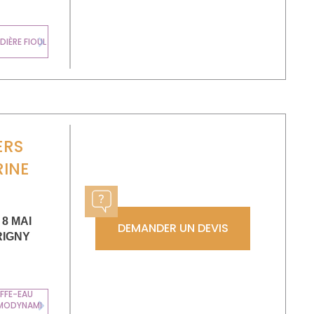
CHAUDIÈRE
IÈRE FIOUL
MURALE GAZ
Next
ERS
INE
 8 MAI
DEMANDER UN DEVIS
IGNY
FFE-EAU
MODYNAMI
Next