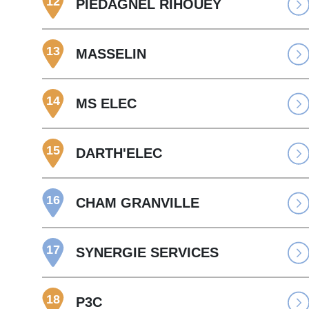
12
PIEDAGNEL RIHOUEY
13
MASSELIN
14
MS ELEC
15
DARTH'ELEC
16
CHAM GRANVILLE
17
SYNERGIE SERVICES
18
P3C