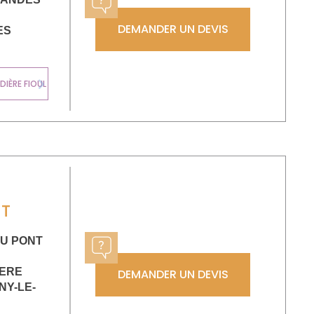
DEMANDER UN DEVIS
ES
CHAUDIÈRE
IÈRE FIOUL
MURALE GAZ
Next
NT
DU PONT
ERE
DEMANDER UN DEVIS
GNY-LE-