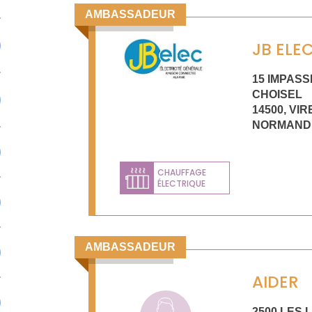
AMBASSADEUR
JB ELE
15 IMPASS
CHOISEL
14500
,
VIR
NORMAND
CHAUFFAGE
ÉLECTRIQUE
AMBASSADEUR
AIDER
2500 LES