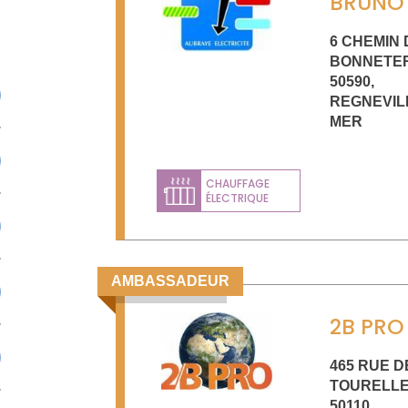
BRUNO
6 CHEMIN 
BONNETER
50590
,
REGNEVIL
MER
CHAUFFAGE
ÉLECTRIQUE
AMBASSADEUR
2B PRO
465 RUE D
TOURELL
50110
,