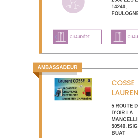
14240
,
FOULOGN
CHAUDIÈRE
CHAUD
Previous
AMBASSADEUR
COSSE
LAURE
5 ROUTE 
D'OIR LA
MANCELLI
50540
,
ISI
BUAT