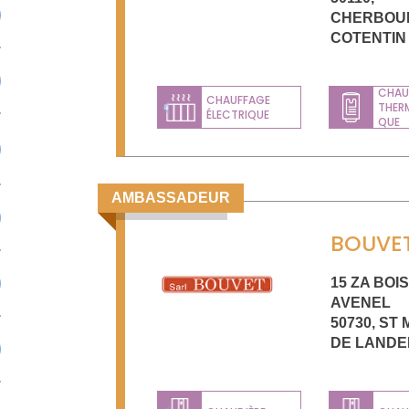
CHERBOU
COTENTIN
CHAU
CHAUFFAGE
THER
ÉLECTRIQUE
Previous
QUE
AMBASSADEUR
BOUVE
15 ZA BOI
AVENEL
50730
,
ST 
DE LANDE