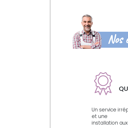
Nos 
QU
Un service irr
et une
installation a