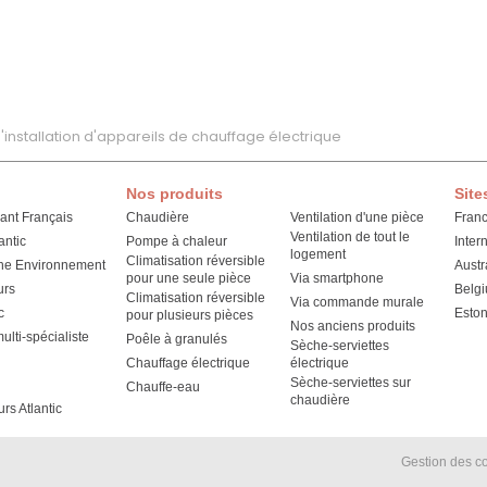
'installation d'appareils de chauffage électrique
Nos produits
Site
cant Français
Chaudière
Ventilation d'une pièce
Fran
Ventilation de tout le
antic
Pompe à chaleur
Inter
logement
Climatisation réversible
he Environnement
Austr
pour une seule pièce
Via smartphone
urs
Belg
Climatisation réversible
Via commande murale
c
Eston
pour plusieurs pièces
Nos anciens produits
lti-spécialiste
Poêle à granulés
Sèche-serviettes
Chauffage électrique
électrique
Sèche-serviettes sur
Chauffe-eau
chaudière
urs Atlantic
Gestion des c