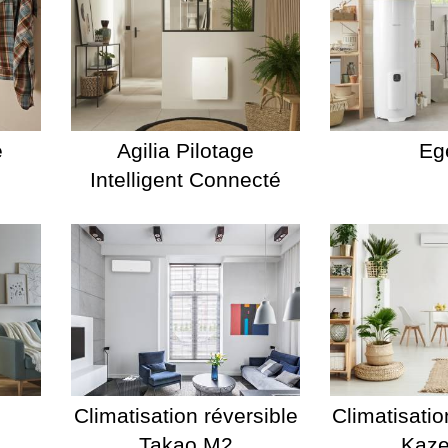
é
Agilia Pilotage
Eg
Intelligent Connecté
Climatisation réversible
Climatisatio
Takao M2
Kaz