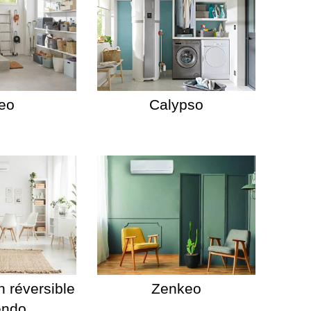
eo
Calypso
n réversible
Zenkeo
endo