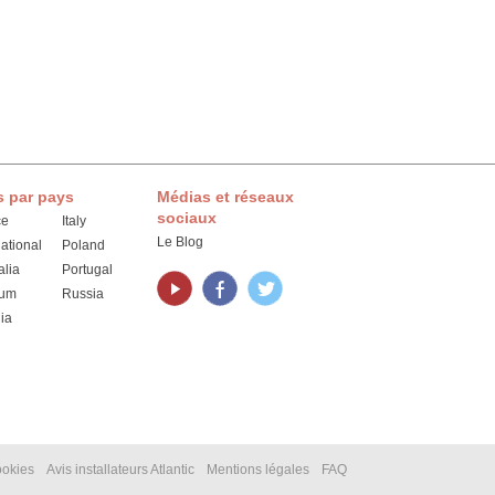
s par pays
Médias et réseaux
sociaux
ce
Italy
Le Blog
national
Poland
alia
Portugal
ium
Russia
ia
ookies
Avis installateurs Atlantic
Mentions légales
FAQ