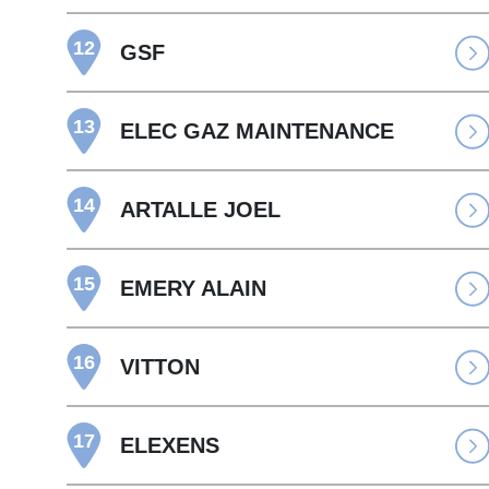
12
GSF
13
ELEC GAZ MAINTENANCE
14
ARTALLE JOEL
15
EMERY ALAIN
16
VITTON
17
ELEXENS