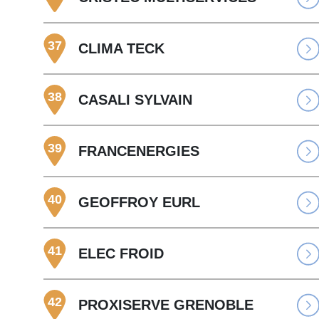
37
CLIMA TECK
38
CASALI SYLVAIN
39
FRANCENERGIES
40
GEOFFROY EURL
41
ELEC FROID
42
PROXISERVE GRENOBLE