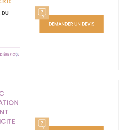
RIE
E DU
DEMANDER UN DEVIS
CHAUDIÈRE
IÈRE FIOUL
MURALE GAZ
Next
EC
ATION
NT
ICITE