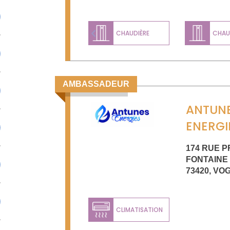
CHAUDIÈRE
CHAUD
Previous
AMBASSADEUR
ANTUN
ENERGI
174 RUE P
FONTAINE
73420
,
VO
CLIMATISATION