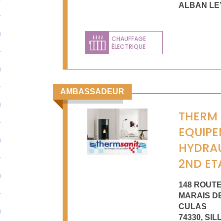
ALBAN LE
CHAUFFAGE
ÉLECTRIQUE
AMBASSADEUR
THERM 
EQUIP
HYDRA
2ND ET
148 ROUT
MARAIS D
CULAS
74330
,
SIL