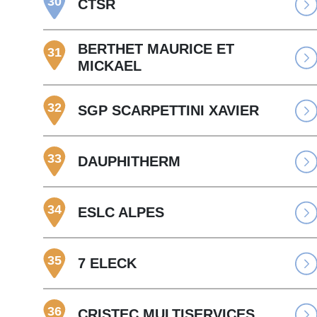
30
CTSR
BERTHET MAURICE ET
31
MICKAEL
32
SGP SCARPETTINI XAVIER
33
DAUPHITHERM
34
ESLC ALPES
35
7 ELECK
36
CRISTEC MULTISERVICES