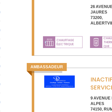
26 AVENU
JAURES
73200
,
ALBERTVI
CHAU
CHAUFFAGE
THER
ÉLECTRIQUE
Previous
QUE
AMBASSADEUR
INACTIF
SERVIC
9 AVENUE
ALPES
74150
,
RUM