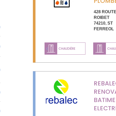
PLOMBE
428 ROUT
ROIBET
74210
,
ST
FERREOL
CHAUDIÈRE
CHAUD
Previous
REBAL
RENOV
BATIME
ELECTR