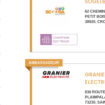
SOGEL
62 CHEMIN
PETIT BOI
38920
,
CR
CHAUFFAGE
ÉLECTRIQUE
AMBASSADEUR
GRANIE
ELECTR
836 ROUT
PLAIMPAL
73230
,
SAI