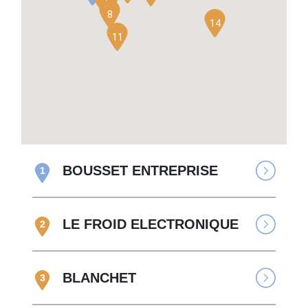
5
6
8
14
11
BOUSSET ENTREPRISE
1
LE FROID ELECTRONIQUE
2
BLANCHET
3