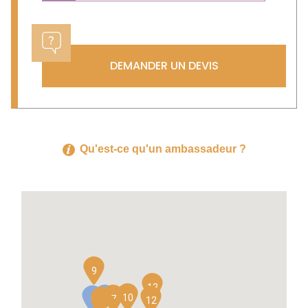
DEMANDER UN DEVIS
Qu'est-ce qu'un ambassadeur ?
9
13
10
4
7
1
12
2
3