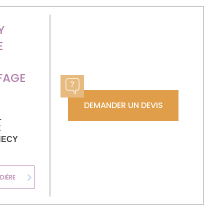
Y
E
FAGE
DEMANDER UN DEVIS
L
E
NECY
DIÈRE
CHAUDIÈRE FIOUL
Next