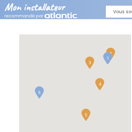
Mon installateur
Vous so
recommandé par
2
1
3
4
6
5