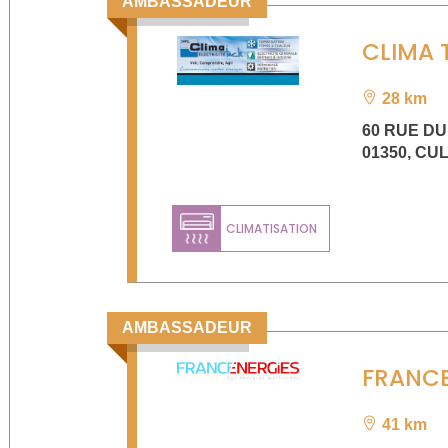
AMBASSADEUR
CLIMA 
28 km
60 RUE D
01350
,
CU
CLIMATISATION
AMBASSADEUR
FRANCE
41 km