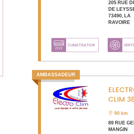
205 RUE D
DE LEYSS
73490
,
LA
RAVOIRE
CLIMATISATION
VENTI
Previous
AMBASSADEUR
ELECT
CLIM 3
90 km
89 RUE G
MANGIN