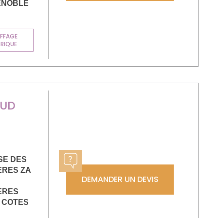
ENOBLE
FFAGE
TRIQUE
UD
SE DES
ERES ZA
DEMANDER UN DEVIS
ERES
 COTES