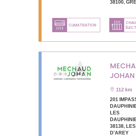
38100
,
GR
CHAU
CLIMATISATION
ÉLEC
MECHA
JOHAN
112 km
201 IMPAS
DAUPHINI
LES
DAUPHINI
38138
,
LES
D'AREY