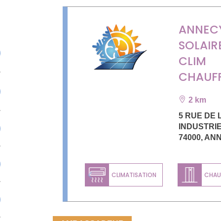
ANNEC
SOLAIR
CLIM
CHAUF
2 km
5 RUE DE 
INDUSTRI
74000
,
AN
CLIMATISATION
CHAU
Previous