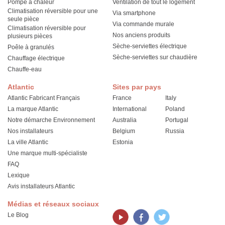
Pompe à chaleur
Ventilation de tout le logement
Climatisation réversible pour une
Via smartphone
seule pièce
Via commande murale
Climatisation réversible pour
Nos anciens produits
plusieurs pièces
Sèche-serviettes électrique
Poêle à granulés
Sèche-serviettes sur chaudière
Chauffage électrique
Chauffe-eau
Atlantic
Sites par pays
Atlantic Fabricant Français
France
Italy
La marque Atlantic
International
Poland
Notre démarche Environnement
Australia
Portugal
Nos installateurs
Belgium
Russia
La ville Atlantic
Estonia
Une marque multi-spécialiste
FAQ
Lexique
Avis installateurs Atlantic
Médias et réseaux sociaux
Le Blog