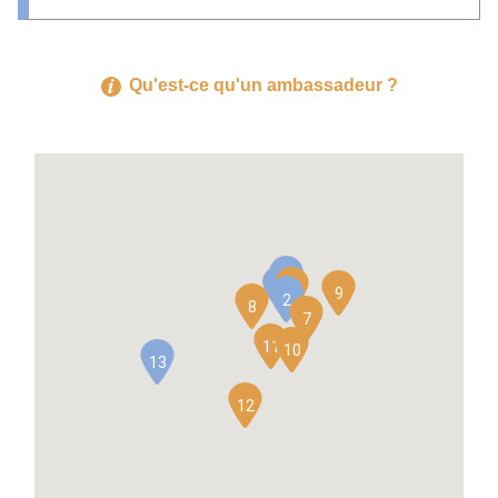
Qu'est-ce qu'un ambassadeur ?
6
4
5
3
9
1
2
8
7
11
10
13
12