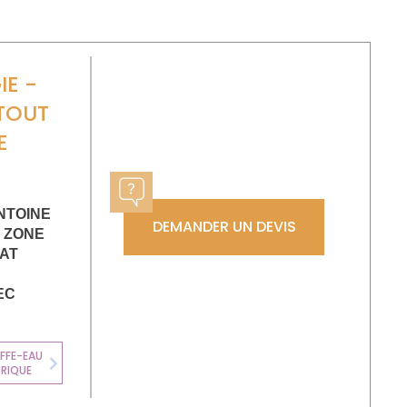
IE -
TOUT
E
NTOINE
DEMANDER UN DEVIS
R ZONE
AT
EC
FFE-EAU
CLIMATISATION
TRIQUE
Next