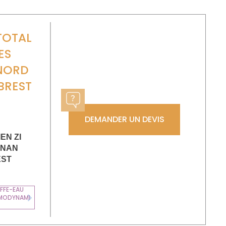
TOTAL
ES
NORD
BREST
DEMANDER UN DEVIS
EN ZI
ONAN
EST
FFE-EAU
MODYNAMI
Next