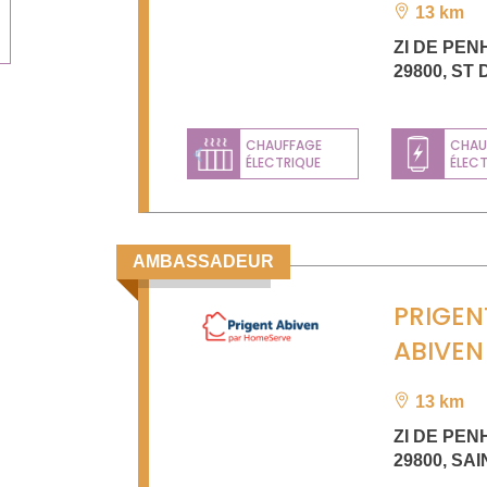
13 km
ZI DE PEN
29800
,
ST 
CHAUFFAGE
CHAU
ÉLECTRIQUE
ÉLEC
Previous
AMBASSADEUR
PRIGEN
ABIVEN
13 km
ZI DE PEN
29800
,
SAI