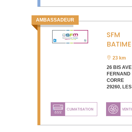
AMBASSADEUR
SFM
BATIME
23 km
26 BIS AV
FERNAND 
CORRE
29260
,
LE
CLIMATISATION
VENTI
Previous