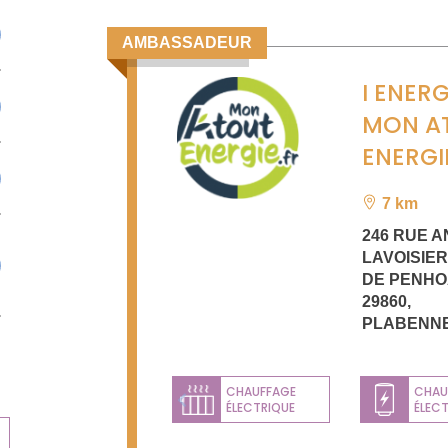
AMBASSADEUR
I ENERG
MON A
ENERGI
7 km
246 RUE A
LAVOISIE
DE PENHO
29860
,
PLABENN
CHAUFFAGE
CHAU
ÉLECTRIQUE
ÉLEC
Previous