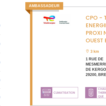
AMBASSADEUR
CPO - 
ENERGI
PROXI 
OUEST 
3 km
1 RUE DE
MESMERRI
DE KERG
29200
,
BR
CHAU
CLIMATISATION
THER
Previous
QUE