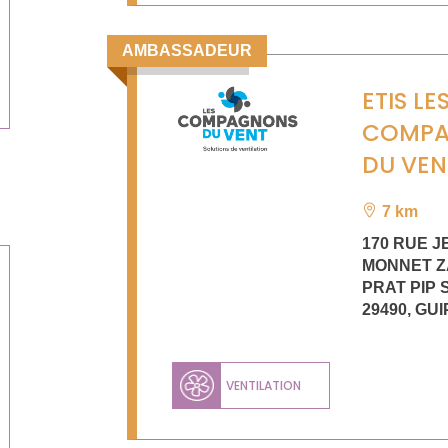
AMBASSADEUR
ETIS LE
COMP
DU VEN
7 km
170 RUE J
MONNET Z
PRAT PIP 
29490
,
GUI
VENTILATION