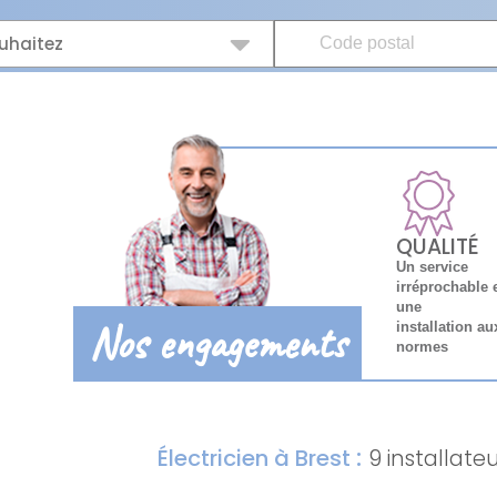
uhaitez
QUALITÉ
Un service
irréprochable 
une
Nos engagements
installation au
normes
:
Électricien à Brest
9 installate