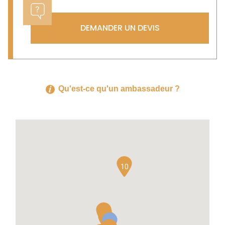
DEMANDER UN DEVIS
Qu'est-ce qu'un ambassadeur ?
10
6
4
2
1
3