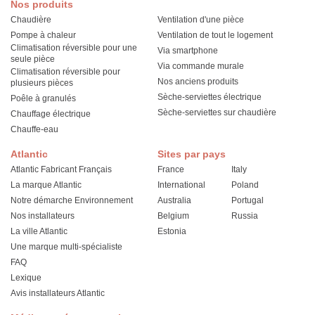
Nos produits
Chaudière
Ventilation d'une pièce
Pompe à chaleur
Ventilation de tout le logement
Climatisation réversible pour une
Via smartphone
seule pièce
Via commande murale
Climatisation réversible pour
Nos anciens produits
plusieurs pièces
Sèche-serviettes électrique
Poêle à granulés
Sèche-serviettes sur chaudière
Chauffage électrique
Chauffe-eau
Atlantic
Sites par pays
Atlantic Fabricant Français
France
Italy
La marque Atlantic
International
Poland
Notre démarche Environnement
Australia
Portugal
Nos installateurs
Belgium
Russia
La ville Atlantic
Estonia
Une marque multi-spécialiste
FAQ
Lexique
Avis installateurs Atlantic