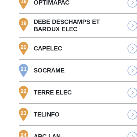
18
OPTIMAPAC
DEBE DESCHAMPS ET
19
BAROUX ELEC
20
CAPELEC
21
SOCRAME
22
TERRE ELEC
23
TELINFO
24
ARC LAN