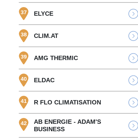
37
ELYCE
38
CLIM.AT
39
AMG THERMIC
40
ELDAC
41
R FLO CLIMATISATION
AB ENERGIE - ADAM'S
42
BUSINESS