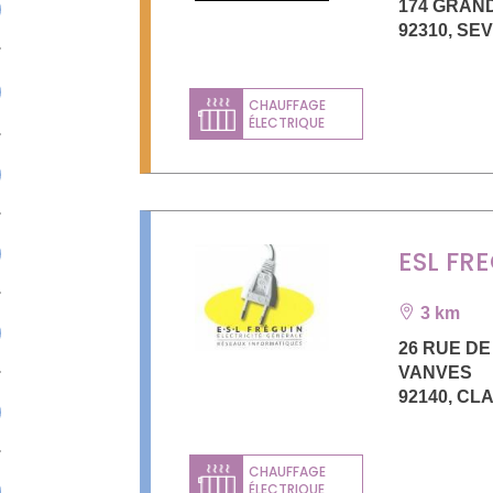
174 GRAN
92310
,
SE
CHAUFFAGE
ÉLECTRIQUE
ESL FR
3 km
26 RUE DE
VANVES
92140
,
CL
CHAUFFAGE
ÉLECTRIQUE