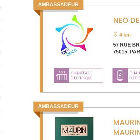
AMBASSADEUR
NEO D
4 km
57 RUE B
75015
,
PAR
CHAUFFAGE
CHAU
ÉLECTRIQUE
ÉLEC
AMBASSADEUR
MAURIN
MAURI