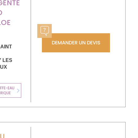
IGENTE
O
LOE
DEMANDER UN DEVIS
SAINT
Y LES
AUX
FFE-EAU
TRIQUE
Next
AU