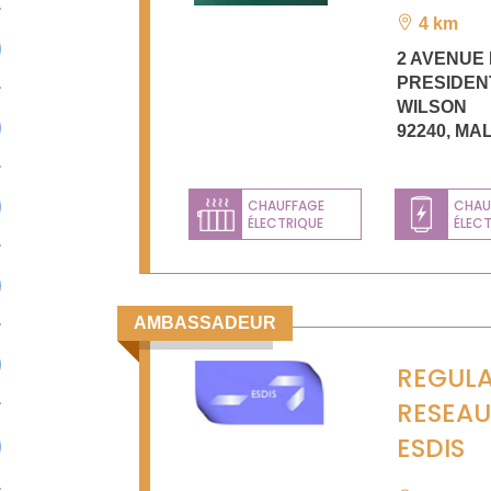
4 km
2 AVENUE
PRESIDEN
WILSON
92240
,
MA
CHAUFFAGE
CHAU
ÉLECTRIQUE
ÉLEC
AMBASSADEUR
REGUL
RESEA
ESDIS