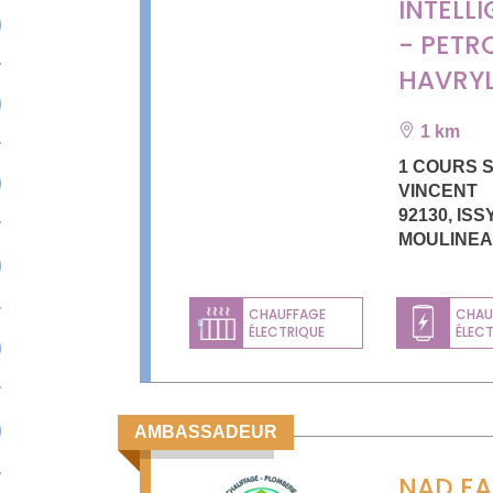
INTELL
- PETR
HAVRY
1 km
1 COURS 
VINCENT
92130
,
ISS
MOULINE
CHAUFFAGE
CHAU
ÉLECTRIQUE
ÉLEC
Previous
AMBASSADEUR
NAD E