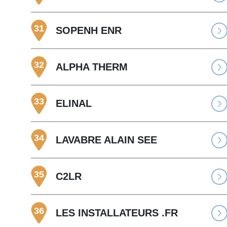
31
SOPENH ENR
32
ALPHA THERM
33
ELINAL
34
LAVABRE ALAIN SEE
35
C2LR
36
LES INSTALLATEURS .FR