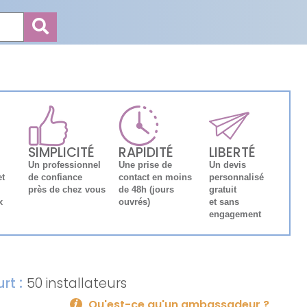
SIMPLICITÉ
RAPIDITÉ
LIBERTÉ
Un professionnel
Une prise de
Un devis
et
de confiance
contact en moins
personnalisé
près de chez vous
de 48h (jours
gratuit
x
ouvrés)
et sans
engagement
:
urt
50 installateurs
Qu'est-ce qu'un ambassadeur ?