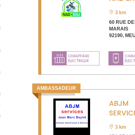
3 km
60 RUE DE
MARAIS
92190
,
ME
CHAUFFAGE
CHAU
ÉLECTRIQUE
ÉLEC
Previous
AMBASSADEUR
ABJM
SERVIC
3 km