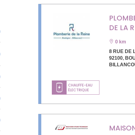
PLOMBE
DE LA R
0 km
8 RUE DE 
92100
,
BO
BILLANCO
CHAUFFE-EAU
ÉLECTRIQUE
MAISO