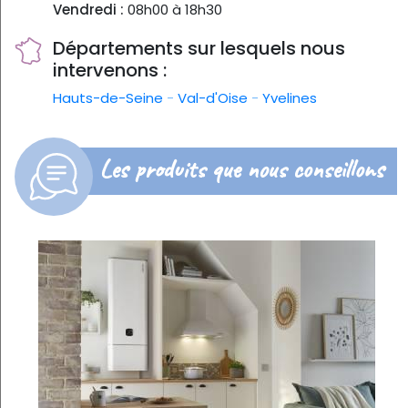
Vendredi :
08h00 à 18h30
Départements sur lesquels nous
intervenons :
Hauts-de-Seine
-
Val-d'Oise
-
Yvelines
Les produits que nous conseillons