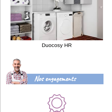
Duocosy HR
Nos engagements