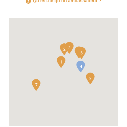
Qu'est-ce qu'un ambassadeur ?
3
2
5
6
1
4
8
7