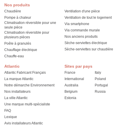
Nos produits
Chaudière
Ventilation d'une pièce
Pompe à chaleur
Ventilation de tout le logement
Climatisation réversible pour une
Via smartphone
seule pièce
Via commande murale
Climatisation réversible pour
Nos anciens produits
plusieurs pièces
Sèche-serviettes électrique
Poêle à granulés
Sèche-serviettes sur chaudière
Chauffage électrique
Chauffe-eau
Atlantic
Sites par pays
Atlantic Fabricant Français
France
Italy
La marque Atlantic
International
Poland
Notre démarche Environnement
Australia
Portugal
Nos installateurs
Belgium
Russia
La ville Atlantic
Estonia
Une marque multi-spécialiste
FAQ
Lexique
Avis installateurs Atlantic