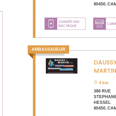
80450
,
CA
CHAUFFE-EAU
CLIM
ÉLECTRIQUE
Previous
AMBASSADEUR
DAUSSY
MARTI
4 km
386 RUE
STEPHAN
HESSEL
80450
,
CA