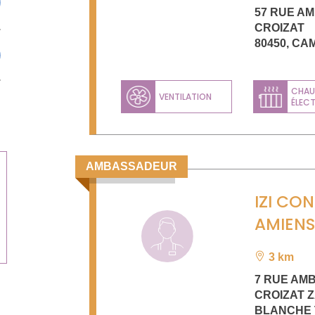
57 RUE A
CROIZAT
80450
,
CA
CHAU
VENTILATION
ÉLEC
AMBASSADEUR
IZI CO
AMIEN
3 km
7 RUE AM
CROIZAT Z
BLANCHE