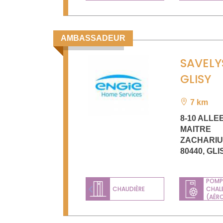
AMBASSADEUR
SAVELY
GLISY
7 km
8-10 ALLE
MAITRE
ZACHARI
80440
,
GLI
POMP
CHAUDIÈRE
CHAL
Previous
(AÉR