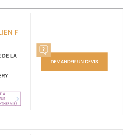
IEN F
 DE LA
DEMANDER UN DEVIS
ERY
E À
EUR
CHAUDIÈRE FIOUL
Next
OTHERMIE)