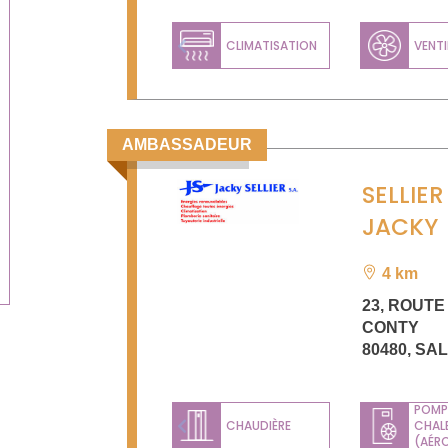
CLIMATISATION
VENTI
Previous
AMBASSADEUR
SELLIER
JACKY
4 km
23, ROUTE
CONTY
80480
,
SA
POMP
CHAUDIÈRE
CHAL
Previous
(AÉR