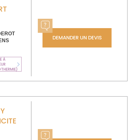
RT
IDEROT
DEMANDER UN DEVIS
ENS
E À
EUR
CHAUDIÈRE FIOUL
Next
OTHERMIE)
NY
ICITE