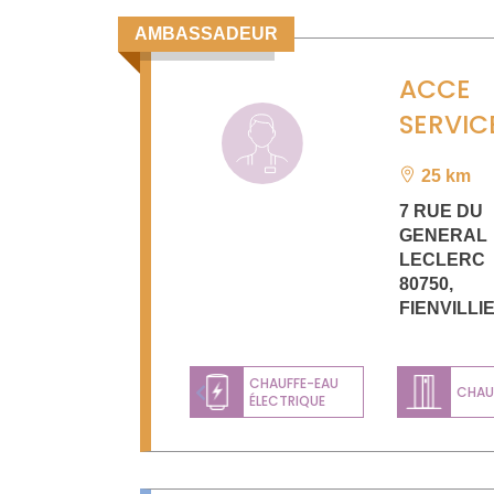
AMBASSADEUR
ACCE
SERVIC
25 km
7 RUE DU
GENERAL
LECLERC
80750
,
FIENVILLI
CHAUFFE-EAU
CHAU
ÉLECTRIQUE
Previous