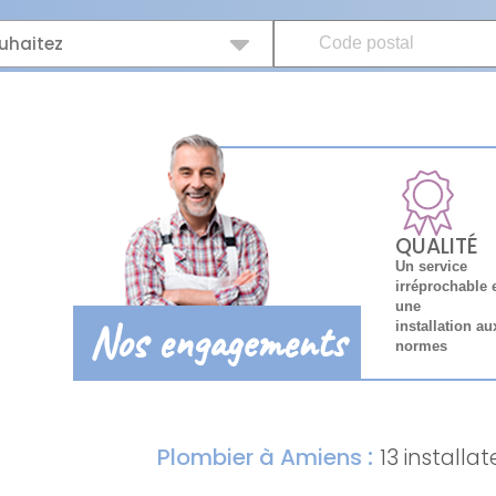
uhaitez
QUALITÉ
Un service
irréprochable 
une
Nos engagements
installation au
normes
:
Plombier à Amiens
13 installat