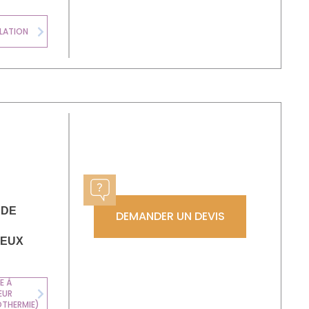
LATION
Next
 DE
DEMANDER UN DEVIS
LEUX
E À
EUR
CHAUDIÈRE FIOUL
Next
OTHERMIE)