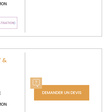
MON
ATISATION
VENTILATION
Next
 &
N
DEMANDER UN DEVIS
E
MON