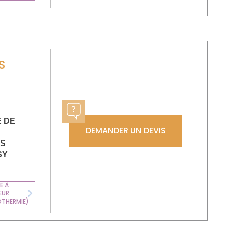
S
E DE
DEMANDER UN DEVIS
US
SY
E À
EUR
Next
OTHERMIE)