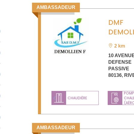
AMBASSADEUR
DMF
DEMOLL
2 km
10 AVENUE
DEFENSE
PASSIVE
80136
,
RIV
POMP
CHAUDIÈRE
CHAL
Previous
(AÉR
AMBASSADEUR