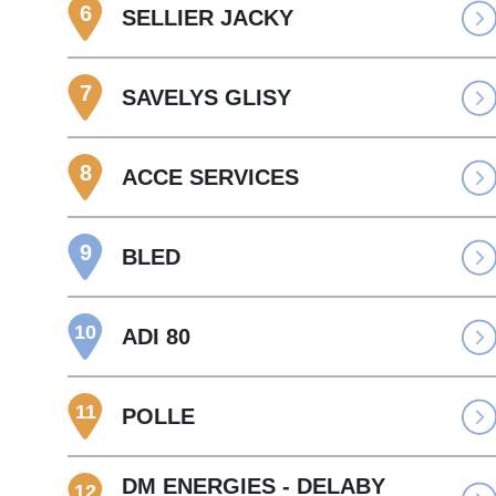
6
SELLIER JACKY
7
SAVELYS GLISY
8
ACCE SERVICES
9
BLED
10
ADI 80
11
POLLE
DM ENERGIES - DELABY
12