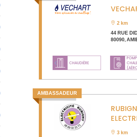
VECHA
2 km
44 RUE D
80090
,
AMI
POMP
CHAUDIÈRE
CHAL
Previous
(AÉR
AMBASSADEUR
RUBIG
ELECTR
3 km