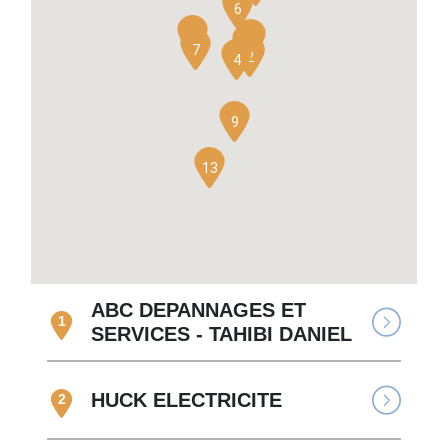
6
8
5
3
7
1
2
4
9
13
ABC DEPANNAGES ET
1
SERVICES - TAHIBI DANIEL
HUCK ELECTRICITE
2