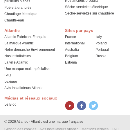
Nos anciens produits
plusieurs pièces
Sèche-serviettes électrique
Poêle à granulés
Sèche-serviettes sur chaudière
Chauffage électrique
Chauffe-eau
Atlantic
Sites par pays
Atlantic Fabricant Français
France
Italy
La marque Atlantic
International
Poland
Notre démarche Environnement
Australia
Portugal
Nos installateurs
Belgium
Russia
La ville Atlantic
Estonia
Une marque multi-spécialiste
FAQ
Lexique
Avis installateurs Atlantic
Médias et réseaux sociaux
Le Blog
© 2026 Atlantic - Atlantic est une marque française
Gestion des cookies
Avis installateurs Atlantic
Mentions légales
FAQ