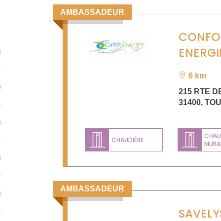
AMBASSADEUR
CONFO
ENERGI
6 km
215 RTE D
31400
,
TO
CHAU
CHAUDIÈRE
MURA
Previous
AMBASSADEUR
SAVELY