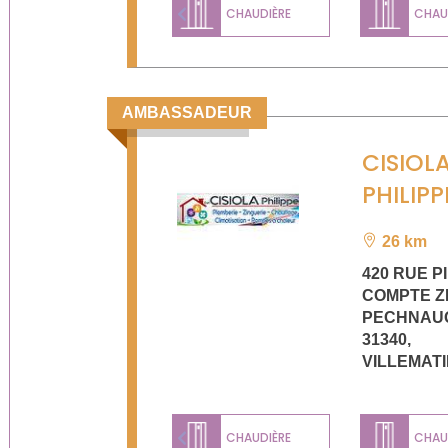
CHAUDIÈRE
CHAUD
Previous
AMBASSADEUR
CISIOL
PHILIPP
26 km
420 RUE P
COMPTE Z
PECHNAUQ
31340
,
VILLEMAT
CHAUDIÈRE
CHAUD
Previous