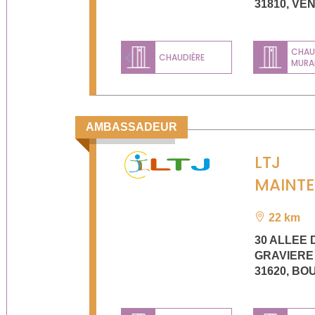
31810
,
VE
CHAU
CHAUDIÈRE
MURA
Previous
AMBASSADEUR
LTJ
MAINT
22 km
30 ALLEE 
GRAVIERE
31620
,
BO