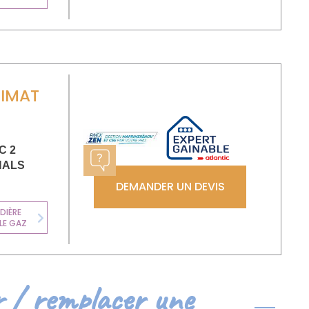
IMAT
C 2
NALS
DEMANDER UN DEVIS
CHAUFFE-EAU
DIÈRE
THERMODYNAMI
LE GAZ
Next
QUE
r / remplacer une