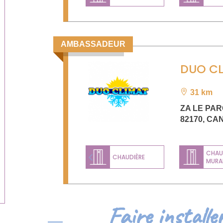
AMBASSADEUR
DUO CL
31 km
ZA LE PAR
82170
,
CA
CHAU
CHAUDIÈRE
MURA
Previous
Faire installe