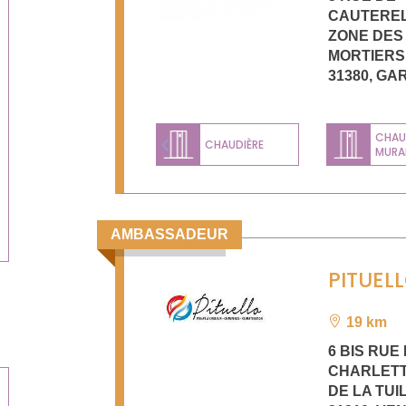
CAUTERE
ZONE DES
MORTIERS
31380
,
GAR
CHAU
CHAUDIÈRE
MURA
Previous
AMBASSADEUR
PITUEL
19 km
6 BIS RUE
CHARLETT
DE LA TUI