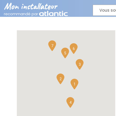
Mon installateur
Vous so
recommandé par
7
6
5
3
2
1
4