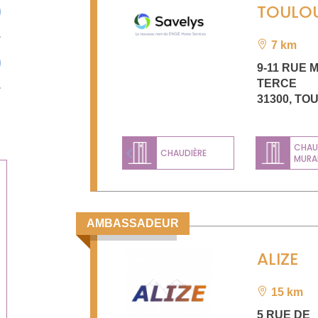
TOULO
7 km
9-11 RUE 
TERCE
31300
,
TO
CHAU
CHAUDIÈRE
MURA
Previous
AMBASSADEUR
ALIZE
15 km
5 RUE DE