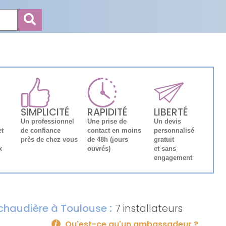
SIMPLICITÉ
RAPIDITÉ
LIBERTÉ
Un professionnel
Une prise de
Un devis
et
de confiance
contact en moins
personnalisé
près de chez vous
de 48h (jours
gratuit
x
ouvrés)
et sans
engagement
:
e chaudière à Toulouse
7 installateurs
Qu'est-ce qu'un ambassadeur ?