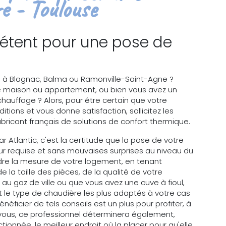
e - Toulouse
étent pour une pose de
, à Blagnac, Balma ou Ramonville-Saint-Agne ?
e maison ou appartement, ou bien vous avez un
chauffage ? Alors, pour être certain que votre
tions et vous donne satisfaction, sollicitez les
 fabricant français de solutions de confort thermique.
r Atlantic, c'est la certitude que la pose de votre
ur requise et sans mauvaises surprises au niveau du
re la mesure de votre logement, en tenant
e la taille des pièces, de la qualité de votre
é au gaz de ville ou que vous avez une cuve à fioul,
 et le type de chaudière les plus adaptés à votre cas
Bénéficier de tels conseils est un plus pour profiter, à
 vous, ce professionnel déterminera également,
tionnée, le meilleur endroit où la placer pour qu'elle