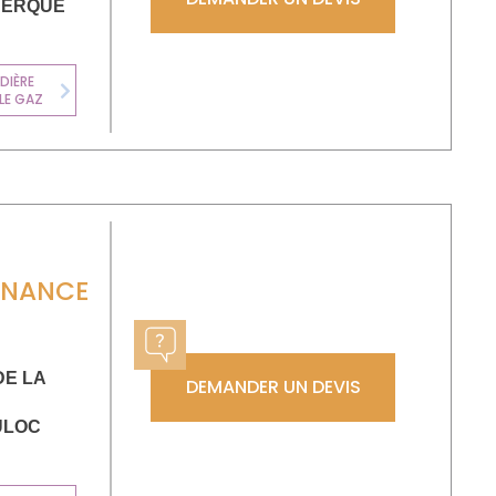
NERQUE
CHAUFFE-EAU
DIÈRE
THERMODYNAMI
LE GAZ
Next
QUE
ENANCE
DE LA
DEMANDER UN DEVIS
ULOC