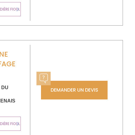
CHAUDIÈRE
IÈRE FIOUL
MURALE GAZ
Next
NE
FAGE
 DU
DEMANDER UN DEVIS
ENAIS
CHAUDIÈRE
IÈRE FIOUL
MURALE GAZ
Next