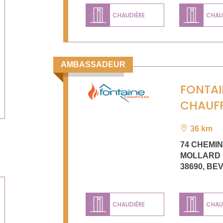
CHAUDIÈRE
CHAUD
Previous
AMBASSADEUR
FONTAI
CHAUF
36 km
74 CHEMIN
MOLLARD
38690
,
BEV
CHAUDIÈRE
CHAUD
Previous