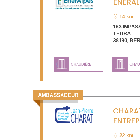
ENERAL
14 km
163 IMPAS
TEURA
38190
,
BER
CHAUDIÈRE
CHAUD
Previous
AMBASSADEUR
CHARA
ENTREP
22 km