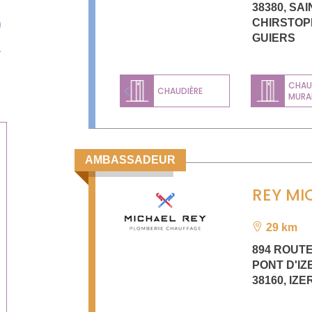
38380
,
SAI
CHIRSTOP
GUIERS
CHAU
CHAUDIÈRE
MURA
Previous
AMBASSADEUR
REY MI
29 km
894 ROUT
PONT D'I
38160
,
IZE