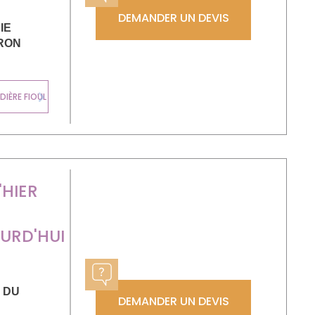
DEMANDER UN DEVIS
IE
RON
CHAUDIÈRE
IÈRE FIOUL
MURALE GAZ
Next
HIER
URD'HUI
 DU
DEMANDER UN DEVIS