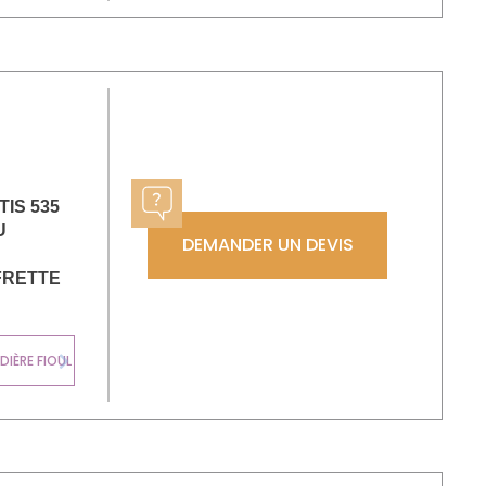
TIS 535
U
DEMANDER UN DEVIS
FRETTE
CHAUDIÈRE
IÈRE FIOUL
MURALE GAZ
Next