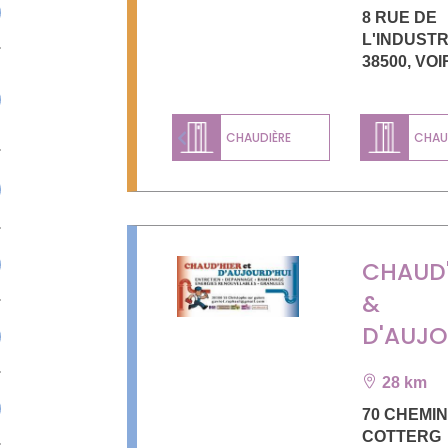
8 RUE DE
L'INDUSTR
38500
,
VOI
CHAUDIÈRE
CHAUD
Previous
CHAUD'
&
D'AUJO
28 km
70 CHEMIN
COTTERG