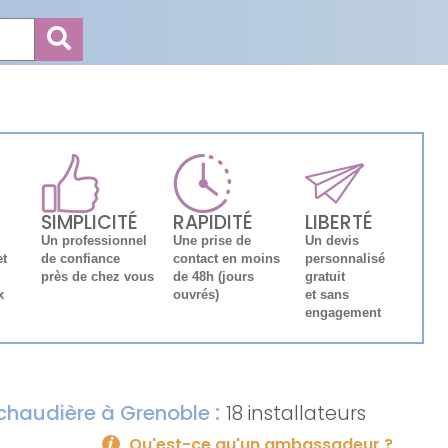
SIMPLICITÉ
RAPIDITÉ
LIBERTÉ
Un professionnel
Une prise de
Un devis
et
de confiance
contact en moins
personnalisé
près de chez vous
de 48h (jours
gratuit
x
ouvrés)
et sans
engagement
:
e chaudière à Grenoble
18 installateurs
Qu'est-ce qu'un ambassadeur ?