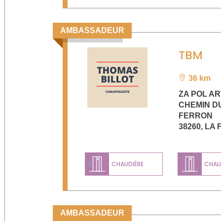
AMBASSADEUR
TBM
36 km
ZA POL AR
CHEMIN D
FERRON
38260
,
LA 
CHAUDIÈRE
CHAUD
Previous
AMBASSADEUR