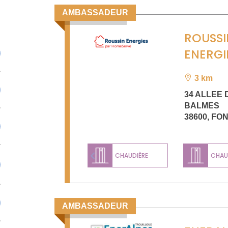
AMBASSADEUR
ROUSSI
ENERGI
3 km
34 ALLEE 
BALMES
38600
,
FON
CHAUDIÈRE
CHAUD
Previous
AMBASSADEUR