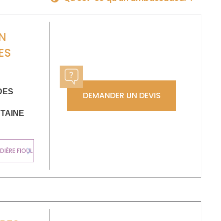
N
ES
DES
DEMANDER UN DEVIS
TAINE
CHAUDIÈRE
IÈRE FIOUL
MURALE GAZ
Next