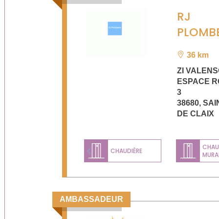
RJ
PLOMBE
36 km
ZI VALEN
ESPACE 
3
38680
,
SAI
DE CLAIX
CHAU
CHAUDIÈRE
MURA
Previous
AMBASSADEUR