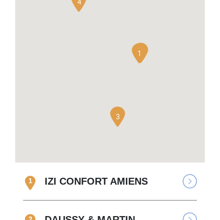
4
2
1
3
IZI CONFORT AMIENS
1
DAUSSY & MARTIN
2