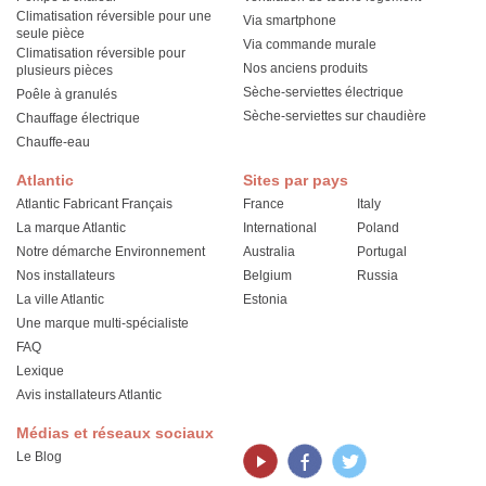
Climatisation réversible pour une
Via smartphone
seule pièce
Via commande murale
Climatisation réversible pour
Nos anciens produits
plusieurs pièces
Sèche-serviettes électrique
Poêle à granulés
Sèche-serviettes sur chaudière
Chauffage électrique
Chauffe-eau
Atlantic
Sites par pays
Atlantic Fabricant Français
France
Italy
La marque Atlantic
International
Poland
Notre démarche Environnement
Australia
Portugal
Nos installateurs
Belgium
Russia
La ville Atlantic
Estonia
Une marque multi-spécialiste
FAQ
Lexique
Avis installateurs Atlantic
Médias et réseaux sociaux
Le Blog