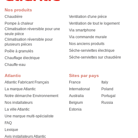
Nos produits
Chaudière
Ventilation d'une pièce
Pompe à chaleur
Ventilation de tout le logement
Climatisation réversible pour une
Via smartphone
seule pièce
Via commande murale
Climatisation réversible pour
Nos anciens produits
plusieurs pièces
Sèche-serviettes électrique
Poêle à granulés
Sèche-serviettes sur chaudière
Chauffage électrique
Chauffe-eau
Atlantic
Sites par pays
Atlantic Fabricant Français
France
Italy
La marque Atlantic
International
Poland
Notre démarche Environnement
Australia
Portugal
Nos installateurs
Belgium
Russia
La ville Atlantic
Estonia
Une marque multi-spécialiste
FAQ
Lexique
Avis installateurs Atlantic