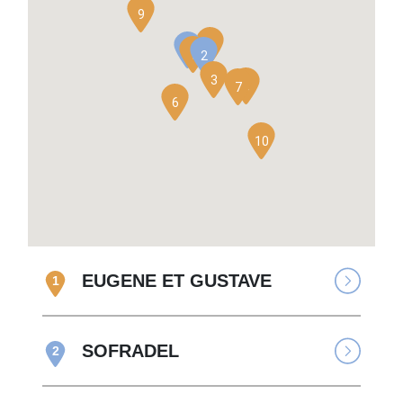
9
5
4
1
2
3
8
7
6
10
EUGENE ET GUSTAVE
1
SOFRADEL
2