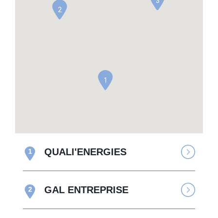
3
2
1
QUALI'ENERGIES
1
GAL ENTREPRISE
2